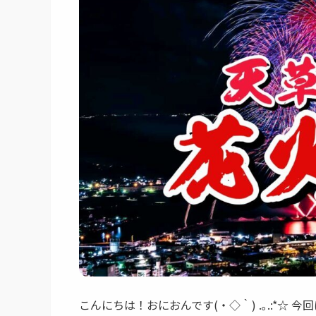
こんにちは！おにおんです(・◇｀) .｡.:*☆