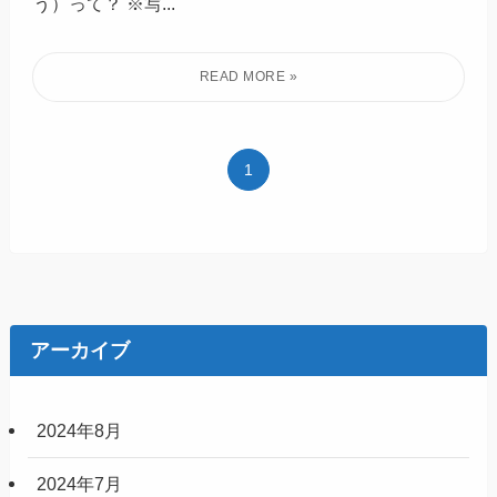
こんにちは！おにおんです(*´◇´)o 今回は熊本の秘境
と呼ばれる紅葉の絶景スポット「五家荘」の紹介です
※訪問日：2020年11月1日(日) 五家荘（ごかのしょ
う）って？ ※写...
1