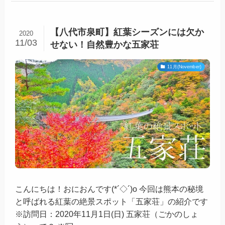
こんにちは！おにおんです(゜∀^)b 今回は道の駅にし
き内にある「スローライフ工房 雪草」さんの紹介で
す ↓↓スローライフ工房 雪草↓↓さんの場所はこちら 住
所 熊本県球磨...
【八代市泉町】紅葉シーズンには欠か
2020
11/03
せない！自然豊かな五家荘
11月(November)