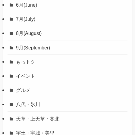
12月(December)
1月(January)
2月(February)
3月(March)
4月(April)
5月(May)
6月(June)
7月(July)
8月(August)
9月(September)