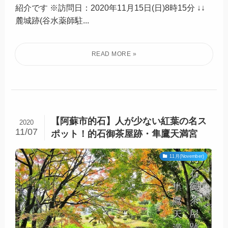
こんにちは！おにおんです(⌒ω☆)o 今日はこれから
紅葉の見頃を迎える「麓城跡-ふもとじょうあと-」の
紹介です ※訪問日：2020年11月15日(日)8時15分 ↓↓
麓城跡(谷水薬師駐...