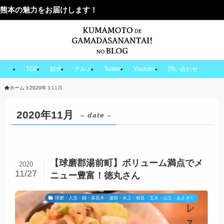
をお届けします！
TOP
観光
グルメ
Twitter
Youtube
問い合わせ
ホーム
2020年
11月
2020年11月
– date –
【球磨郡湯前町】ボリューム満点でメ
2020
11/27
ニュー豊富！徳丸さん
球磨・人吉・錦・多良木・湯前・水上・相良・五木・山江・あさぎり