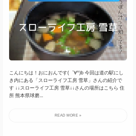
【球磨郡錦町】つぼん汁って知って
2020
11/06
る？スローライフ工房 雪草さん
球磨・人吉・錦・多良木・湯前・水上・相良・五木・山江・あさぎり