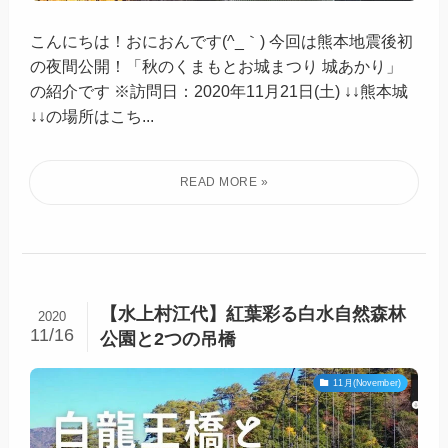
こんにちは！おにおんです(^_｀) 今回は熊本地震後初
の夜間公開！「秋のくまもとお城まつり 城あかり」
の紹介です ※訪問日：2020年11月21日(土) ↓↓熊本城
↓↓の場所はこち...
【水上村江代】紅葉彩る白水自然森林
2020
11/16
公園と2つの吊橋
11月(November)