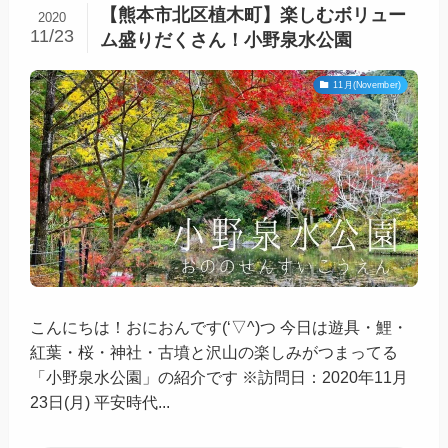
【熊本市北区植木町】楽しむボリュー
2020
11/23
ム盛りだくさん！小野泉水公園
11月(November)
こんにちは！おにおんです(‘▽^)つ 今日は遊具・鯉・
紅葉・桜・神社・古墳と沢山の楽しみがつまってる
「小野泉水公園」の紹介です ※訪問日：2020年11月
23日(月) 平安時代...