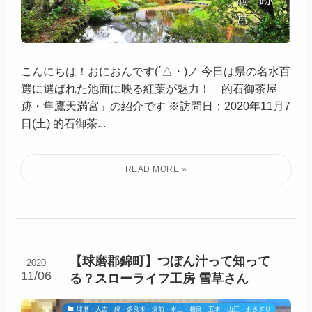
【阿蘇市的石】人が少ない紅葉の名ス
2020
11/07
ポット！的石御茶屋跡・隼鷹天満宮
11月(November)
こんにちは！おにおんです(´△・)ノ 今日は県の名水百
選に選ばれた池面に映る紅葉が魅力！「的石御茶屋
跡・隼鷹天満宮」の紹介です ※訪問日：2020年11月7
日(土) 的石御茶...