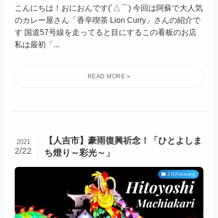
こんにちは！おにおんです(´△⌒) 今回は阿蘇で大人気
のカレー屋さん「​香辛喫茶 Lion Curry」さんの紹介で
す 国道57号線を走ってると目にするこの看板のお店
私は最初「...
【人吉市】豪雨復興祈念！「ひとよしま
2021
2/22
ち燈り～彩光～」
2月(February)