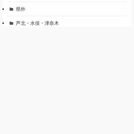
県外
芦北・水俣・津奈木
荒尾・玉名・玉東・南関・長洲・和水
菊池・合志・菊陽・大津
観光
買い物
釣り
阿蘇・小国・産山・高森・西原
雑記