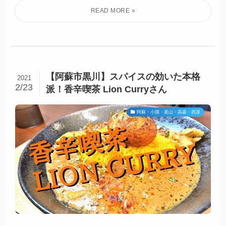
【阿蘇市黒川】スパイスの効いた本格
2021
2/23
派！香辛喫茶 Lion Curryさん
阿蘇・小国・産山・高森・西原