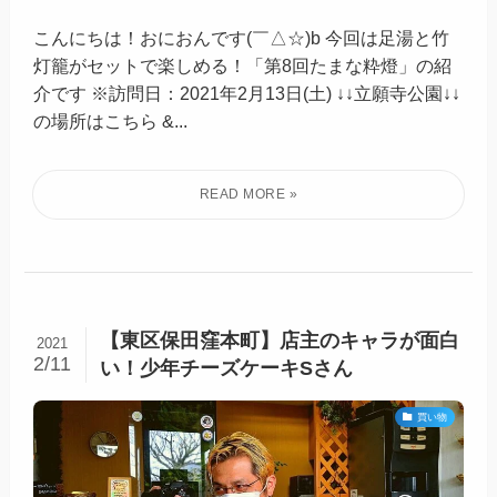
こんにちは！おにおんです(￣△☆)b 今回は足湯と竹
灯籠がセットで楽しめる！「第8回たまな粋燈」の紹
介です ※訪問日：2021年2月13日(土) ↓↓立願寺公園↓↓
の場所はこちら &...
【東区保田窪本町】​店主のキャラが面白
2021
2/11
い！少年チーズケーキSさん
買い物