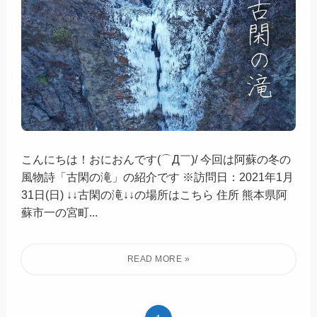
こんにちは！おにおんです(⌒Д￣)/ 今回は阿蘇の冬の
風物詩「古閑の滝」の紹介です ※訪問日：2021年1月
31日(日) ↓↓古閑の滝↓↓の場所はこちら 住所 熊本県阿
蘇市一の宮町...