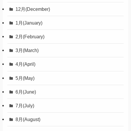
12月(December)
1月(January)
2月(February)
3月(March)
4月(April)
5月(May)
6月(June)
7月(July)
8月(August)