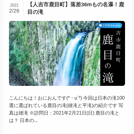
【人吉市鹿目町】落差36mもの名瀑！鹿
2021
2/26
目の滝
2月(February)
こんにちは！おにおんです(*・u`*) 今回は日本の滝100
選に選ばれている鹿目の滝(雄滝と平滝)の紹介です 写
真は雄滝 ※訪問日：2021年2月21日(日) 鹿目の滝と
は？ 日本の...