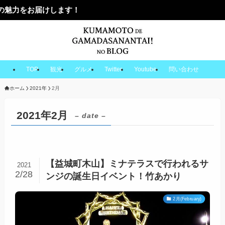
届けします！
TOP
観光
グルメ
Twitter
Youtube
問い合わせ
ホーム
2021年
2月
2021年2月
– date –
【益城町木山】ミナテラスで行われるサ
2021
2/28
ンジの誕生日イベント！竹あかり
2月(February)