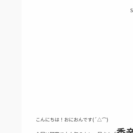
S
こんにちは！おにおんです(´△⌒)
香辛