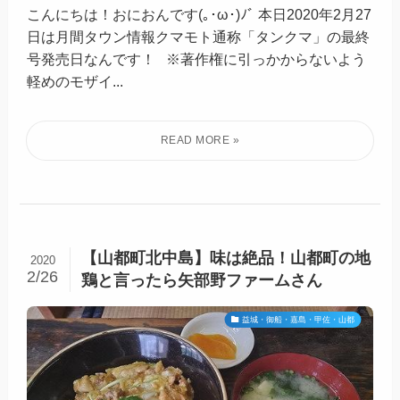
こんにちは！おにおんです(｡･ω･)ﾉﾞ 本日2020年2月27
日は月間タウン情報クマモト通称「タンクマ」の最終
号発売日なんです！ ※著作権に引っかからないよう
軽めのモザイ...
【山都町北中島】味は絶品！山都町の地
2020
2/26
鶏と言ったら矢部野ファームさん
益城・御船・嘉島・甲佐・山都