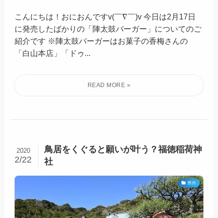
こんにちは！おにおんですv(￣∇￣)v 今日は2月17日
に発売したばかりの「陣太鼓バーガー」についてのご
紹介です ※陣太鼓バーガーはお菓子の香梅さんの
「白山本店」「ドゥ...
鳥居をくぐると願いが叶う？福徳稲荷神
2020
2/22
社
県外