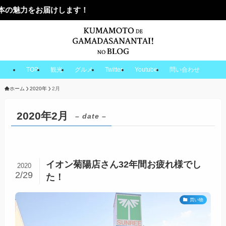
届けします！
TOP
観光
グルメ
Twitter
Youtube
問い合わせ
ホーム
2020年
2月
2020年2月
– date –
イオン菊陽店さん32年間お疲れ様でし
2020
2/29
た！
買い物