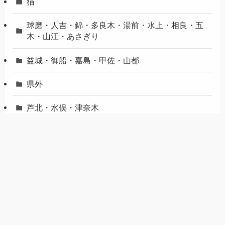
猫
球磨・人吉・錦・多良木・湯前・水上・相良・五
木・山江・あさぎり
益城・御船・嘉島・甲佐・山都
県外
芦北・水俣・津奈木
荒尾・玉名・玉東・南関・長洲・和水
菊池・合志・菊陽・大津
観光
買い物