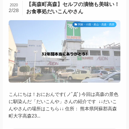
【高森町高森】セルフの漬物も美味い！
2020
2/28
お食事処だいこんやさん
阿蘇・小国・産山・高森・西原
こんにちは！おにおんです( ノﾟДﾟ) 今回は高森の景色
に馴染んだ「だいこんや」さんの紹介です ↓↓だいこ
んやさんの場所はこちら↓↓ 住所： 熊本県阿蘇郡高森
町大字高森23...