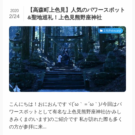
【高森町上色見】人気のパワースポット
2020
2/24
&聖地巡礼！上色見熊野座神社
2月(February)
こんにちは！おにおんですヾ(´ω｀＝´ω｀)ﾉ今回はパ
ワースポットとして有名な上色見熊野座神社(かみし
きみくまのいます)のご紹介です 私が訪れた際も多く
の方が参拝に来...