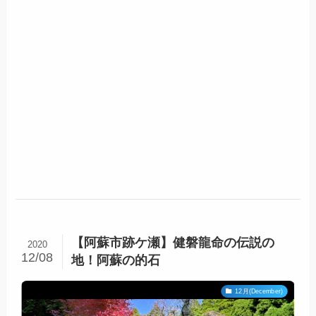
【阿蘇市跡ケ瀬】健磐龍命の伝説の
2020
12/08
地！阿蘇の的石
12月(December)