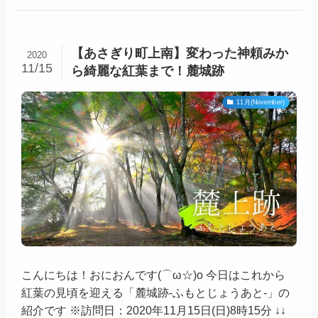
【あさぎり町上南】変わった神頼みか
2020
11/15
ら綺麗な紅葉まで！麓城跡
11月(November)
こんにちは！おにおんです(⌒ω☆)o 今日はこれから
紅葉の見頃を迎える「麓城跡-ふもとじょうあと-」の
紹介です ※訪問日：2020年11月15日(日)8時15分 ↓↓