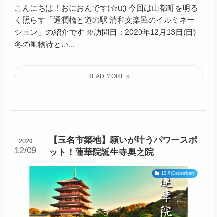
こんにちは！おにおんです(☆u;) 今回は山都町を明る
く照らす「通潤橋と道の駅 清和文楽邑のイルミネー
ション」の紹介です ※訪問日：2020年12月13日(日)
冬の風物詩とい...
【玉名市築地】願いが叶うパワースポ
2020
12/09
ット！蓮華院誕生寺奥之院
12月(December)