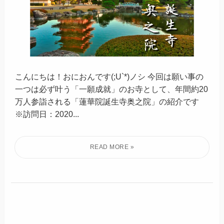
こんにちは！おにおんです(;U`*)ノシ 今回は願い事の
一つは必ず叶う「一願成就」のお寺として、年間約20
万人参詣される「蓮華院誕生寺奥之院」の紹介です
※訪問日：2020...