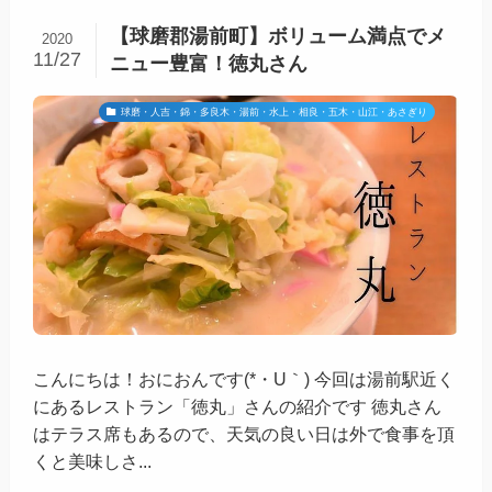
【球磨郡湯前町】ボリューム満点でメ
2020
11/27
ニュー豊富！徳丸さん
球磨・人吉・錦・多良木・湯前・水上・相良・五木・山江・あさぎり
こんにちは！おにおんです(*・U｀) 今回は湯前駅近く
にあるレストラン「​徳丸」さんの紹介です 徳丸さん
はテラス席もあるので、天気の良い日は外で食事を頂
くと美味しさ...