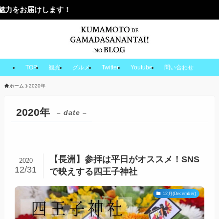
けします！
TOP
観光
グルメ
Twitter
Youtube
問い合わせ
ホーム
2020年
2020年
– date –
【長洲】参拝は平日がオススメ！SNS
2020
12/31
で映えする四王子神社
12月(December)