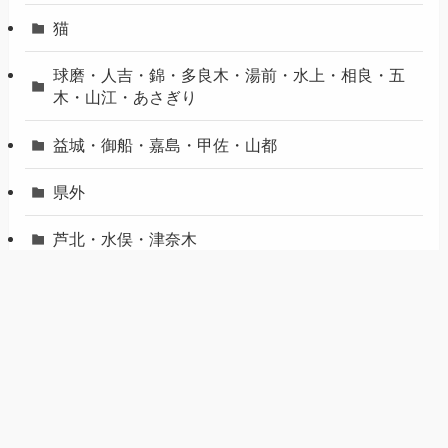
猫
球磨・人吉・錦・多良木・湯前・水上・相良・五
木・山江・あさぎり
益城・御船・嘉島・甲佐・山都
県外
芦北・水俣・津奈木
荒尾・玉名・玉東・南関・長洲・和水
菊池・合志・菊陽・大津
観光
買い物