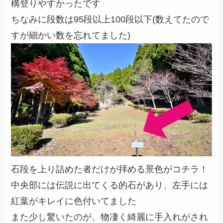
構登りやすかったです
ちなみに段数は95段以上100段以下(数えてたので
すが細かい数を忘れてました)
石段を上り詰めた者だけが拝める景色がコチラ！
中央部には伝説に出てくる的石があり、左手には
紅葉がキレイに色付いてました
また少し驚いたのが、物凄く綺麗に手入れがされ