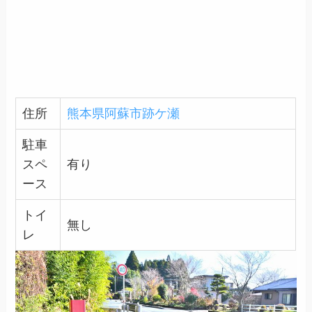
住所
熊本県阿蘇市跡ケ瀬
駐車
スペ
有り
ース
トイ
無し
レ