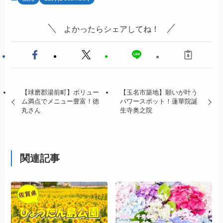
よかったらシェアしてね！
【球磨郡湯前町】ボリュー
【玉名市築地】願いが叶う
ム満点でメニュー豊富！徳
パワースポット！蓮華院誕
丸さん
生寺奥之院
関連記事