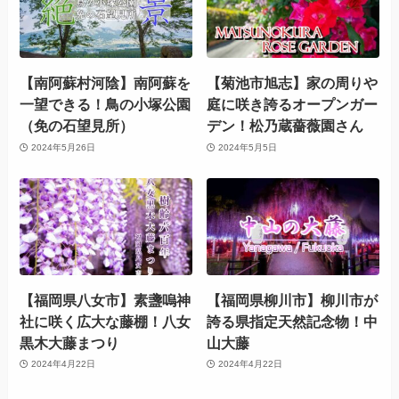
【南阿蘇村河陰】南阿蘇を
【菊池市旭志】家の周りや
一望できる！鳥の小塚公園
庭に咲き誇るオープンガー
（免の石望見所）
デン！松乃蔵薔薇園さん
2024年5月26日
2024年5月5日
【福岡県八女市】素盞嗚神
【福岡県柳川市】柳川市が
社に咲く広大な藤棚！八女
誇る県指定天然記念物！中
黒木大藤まつり
山大藤
2024年4月22日
2024年4月22日