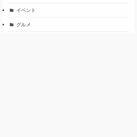
イベント
グルメ
八代・氷川
天草・上天草・苓北
宇土・宇城・美里
山鹿
手作り
未定
熊本市中央区