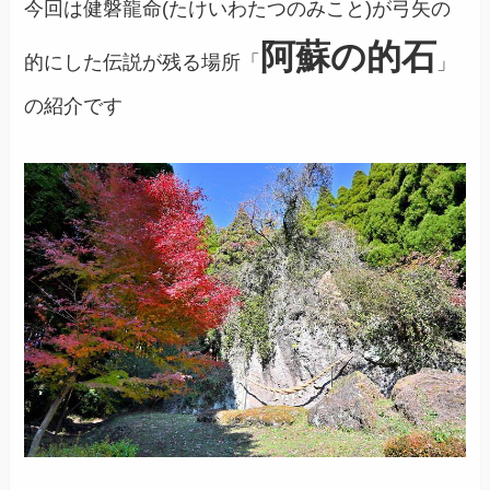
今回は健磐龍命(たけいわたつのみこと)が弓矢の
阿蘇の的石
的にした伝説が残る場所「
」
の紹介です