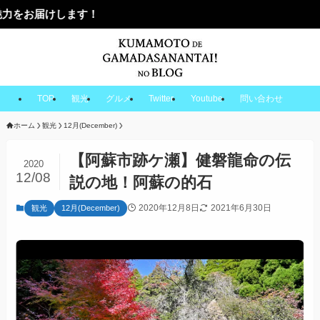
す！
TOP
観光
グルメ
Twitter
Youtube
問い合わせ
ホーム
観光
12月(December)
【阿蘇市跡ケ瀬】健磐龍命の伝
2020
12/08
説の地！阿蘇の的石
2020年12月8日
2021年6月30日
観光
12月(December)