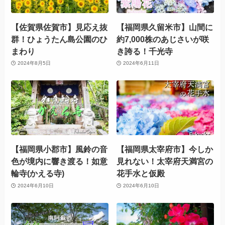
【佐賀県佐賀市】見応え抜
【福岡県久留米市】山間に
群！ひょうたん島公園のひ
約7,000株のあじさいが咲
まわり
き誇る！千光寺
2024年8月5日
2024年6月11日
【福岡県小郡市】風鈴の音
【福岡県太宰府市】今しか
色が境内に響き渡る！如意
見れない！太宰府天満宮の
輪寺(かえる寺)
花手水と仮殿
2024年6月10日
2024年6月10日