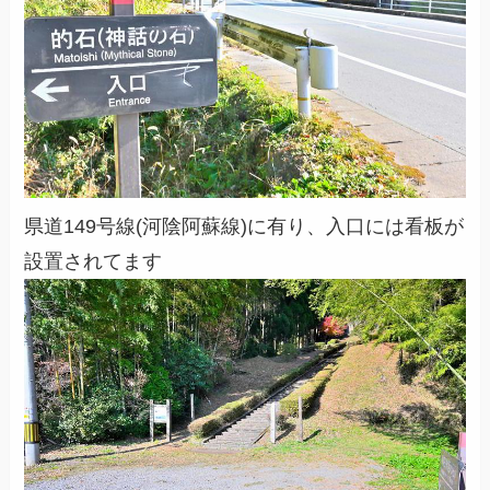
県道149号線(河陰阿蘇線)
に有り、入口には看板が
設置されてます