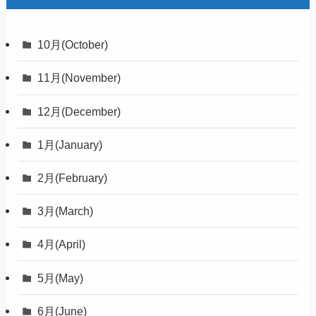
10月(October)
11月(November)
12月(December)
1月(January)
2月(February)
3月(March)
4月(April)
5月(May)
6月(June)