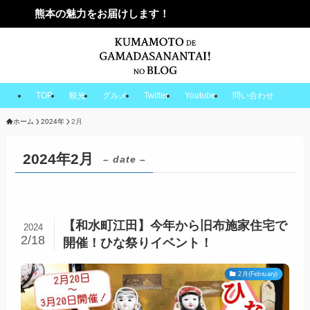
熊本の魅力をお届けします！
TOP
観光
グルメ
Twitter
Youtube
問い合わせ
ホーム
2024年
2月
2024年2月
– date –
【和水町江田】今年から旧布施家住宅で
2024
2/18
開催！ひな祭りイベント！
2月(February)