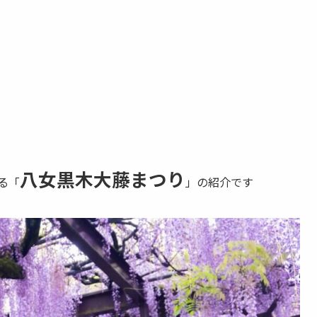
八女黒木大藤まつり
る「
」の紹介です