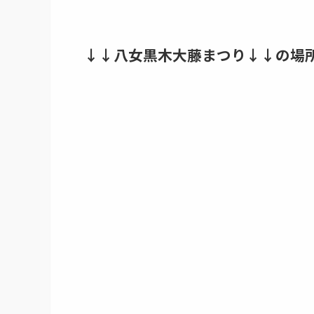
↓↓八女黒木大藤まつり↓↓の場