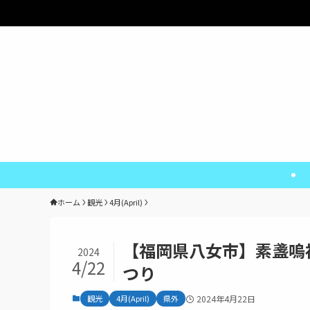
熊
ホーム
観光
4月(April)
【福岡県八女市】素盞嗚
2024
4/22
つり
観光
4月(April)
県外
2024年4月22日