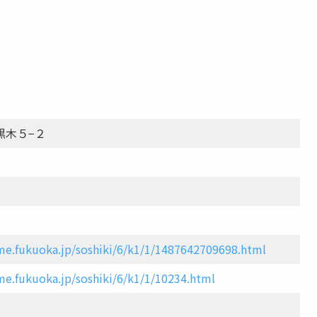
黒木５−２
me.fukuoka.jp/soshiki/6/k1/1/1487642709698.html
me.fukuoka.jp/soshiki/6/k1/1/10234.html