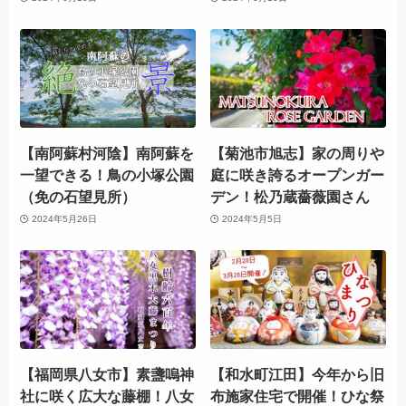
【南阿蘇村河陰】南阿蘇を
【菊池市旭志】家の周りや
一望できる！鳥の小塚公園
庭に咲き誇るオープンガー
（免の石望見所）
デン！松乃蔵薔薇園さん
2024年5月26日
2024年5月5日
【福岡県八女市】素盞嗚神
【和水町江田】今年から旧
社に咲く広大な藤棚！八女
布施家住宅で開催！ひな祭