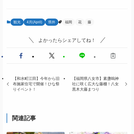
観光
4月(April)
県外
福岡
花
藤
よかったらシェアしてね！
【和水町江田】今年から旧
【福岡県八女市】素盞嗚神
布施家住宅で開催！ひな祭
社に咲く広大な藤棚！八女
りイベント！
黒木大藤まつり
関連記事