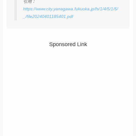
引用：
https://www.city.yanagawa.fukuoka.jp/fs/1/4/5/1/5/
_/file20240401185401.pdf
Sponsored Link