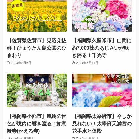
【佐賀県佐賀市】見応え抜
【福岡県久留米市】山間に
群！ひょうたん島公園のひ
約7,000株のあじさいが咲
まわり
き誇る！千光寺
2024年8月5日
2024年6月11日
【福岡県小郡市】風鈴の音
【福岡県太宰府市】今しか
色が境内に響き渡る！如意
見れない！太宰府天満宮の
輪寺(かえる寺)
花手水と仮殿
2024年6月10日
2024年6月10日