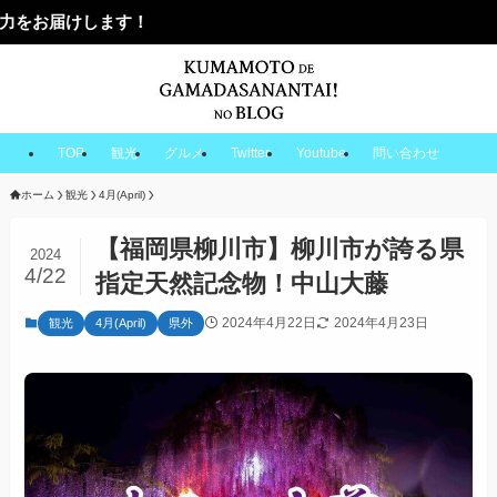
TOP
観光
グルメ
Twitter
Youtube
問い合わせ
ホーム
観光
4月(April)
【福岡県柳川市】柳川市が誇る県
2024
4/22
指定天然記念物！中山大藤
2024年4月22日
2024年4月23日
観光
4月(April)
県外