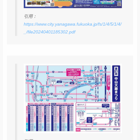
引用：
https://www.city.yanagawa.fukuoka.jp/fs/1/4/5/1/4/
_/file20240401185302.pdf