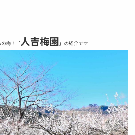
人吉梅園
もの梅！「
」
の紹介です