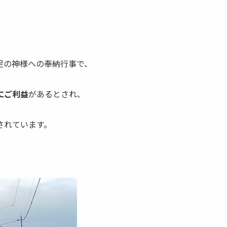
足の神様への奉納行事で、
にご利益
があるとされ、
されています。