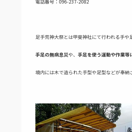
電話番号：096-237-2082
足手荒神大祭とは甲斐神社にて行われる手や
手足の無病息災
や、
手足を使う運動や作業等
境内には木で造られた手型や足型などが奉納