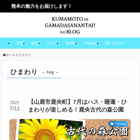
熊本の魅力をお届けします！
TOP
観光
グルメ
Twitter
Youtube
問い合わせ
ホーム
ひまわり
ひまわり
– tag –
【山鹿市鹿央町】7月はハス・睡蓮・ひ
2021
7/11
まわりが楽しめる！鹿央古代の森公園
7月(July)