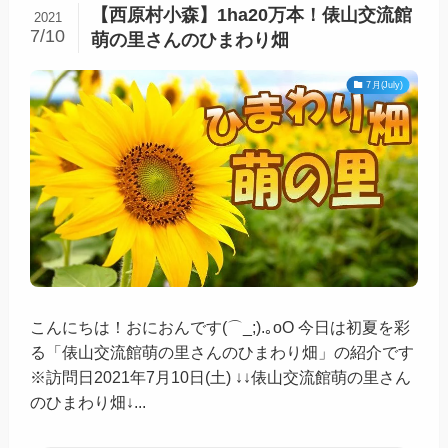
【西原村小森】1ha20万本！俵山交流館
2021
7/10
萌の里さんのひまわり畑
7月(July)
こんにちは！おにおんです(⌒_;).｡oO 今日は初夏を彩
る「俵山交流館萌の里さんのひまわり畑」の紹介です
※訪問日2021年7月10日(土) ↓↓俵山交流館萌の里さん
のひまわり畑↓...