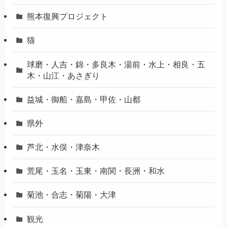
熊本復興プロジェクト
猫
球磨・人吉・錦・多良木・湯前・水上・相良・五
木・山江・あさぎり
益城・御船・嘉島・甲佐・山都
県外
芦北・水俣・津奈木
荒尾・玉名・玉東・南関・長洲・和水
菊池・合志・菊陽・大津
観光