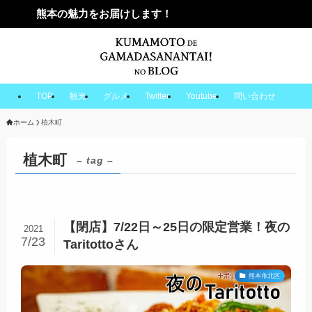
熊本の魅力をお届けします！
TOP
観光
グルメ
Twitter
Youtube
問い合わせ
ホーム
植木町
植木町
– tag –
【閉店】7/22日～25日の限定営業！⁡夜の
2021
7/23
Taritottoさん
熊本市北区