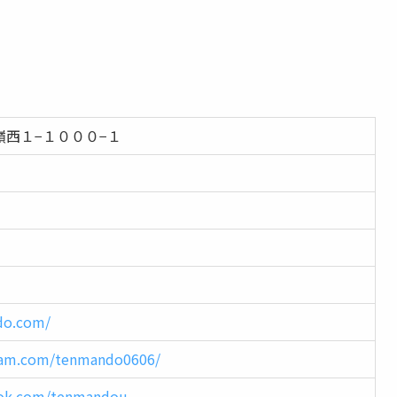
西１−１０００−１
do.com/
gram.com/tenmando0606/
ook.com/tenmandou