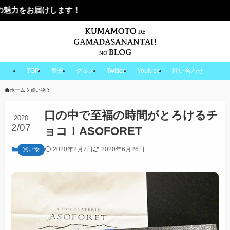
けします！
TOP
観光
グルメ
Twitter
Youtube
問い合わせ
ホーム
買い物
口の中で至福の時間がとろけるチ
2020
2/07
ョコ！ASOFORET
2020年2月7日
2020年6月26日
買い物