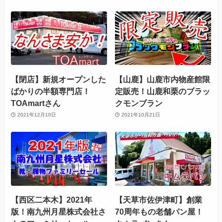
【閉店】新規オープンした
【山鹿】山鹿市内物産館限
ばかりの半額専門店！
定販売！山鹿和栗のブラッ
TOAmartさん
クモンブラン
2021年12月10日
2021年10月21日
【西区二本木】2021年
【天草市佐伊津町】創業
版！南九州月星株式会社さ
70周年もの老舗パン屋！