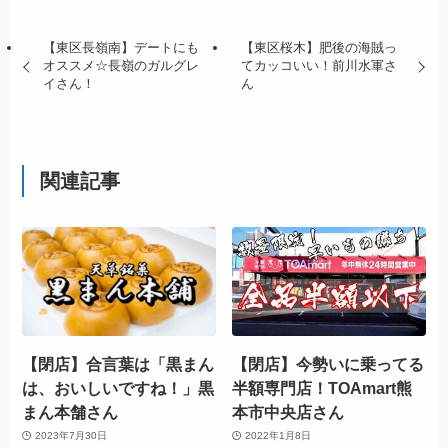
【東区長嶺南】デートにも
【東区桜木】肥後の海賊っ
オススメ☆長嶺のガルグレ
てカッコいい！前川水軍さ
イさん！
ん
関連記事
【閉店】合言葉は「黒まん
【閉店】今勢いに乗ってる
は、おいしいですね！」黒
半額専門店！TOAmart熊
まん本舗さん
本市中央店さん
2023年7月30日
2022年1月8日