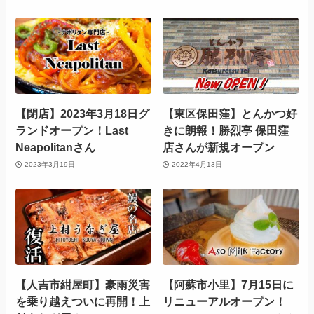
【閉店】2023年3月18日グ
【東区保田窪】とんかつ好
ランドオープン！Last
きに朗報！勝烈亭 保田窪
Neapolitanさん
店さんが新規オープン
2023年3月19日
2022年4月13日
【人吉市紺屋町】豪雨災害
【阿蘇市小里】7月15日に
を乗り越えついに再開！上
リニューアルオープン！