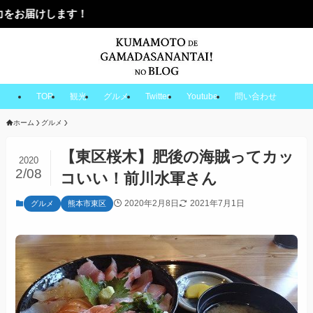
TOP
観光
グルメ
Twitter
Youtube
問い合わせ
ホーム
グルメ
【東区桜木】肥後の海賊ってカッ
2020
2/08
コいい！前川水軍さん
2020年2月8日
2021年7月1日
グルメ
熊本市東区