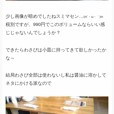
少し画像が暗めでしたねスミマセン…
(m´・ω・｀)m
税別ですが、990円でこのボリュームならいい感
じじゃないんでしょうか？
できたらわさびは小皿に持ってきて欲しかったか
な～
結局わさび全部は使わないし私は醤油に溶かして
ネタにかける派なので