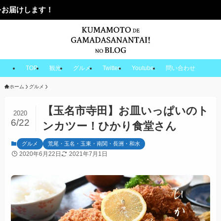
TOP
観光
グルメ
Twitter
Youtube
問い合わせ
ホーム
グルメ
【玉名市寺田】お皿いっぱいのト
2020
6/22
ンカツー！ひかり食堂さん
グルメ
荒尾・玉名・玉東・南関・長洲・和水
2020年6月22日
2021年7月1日