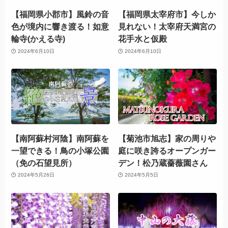
【福岡県小郡市】風鈴の音
【福岡県太宰府市】今しか
色が境内に響き渡る！如意
見れない！太宰府天満宮の
輪寺(かえる寺)
花手水と仮殿
2024年6月10日
2024年6月10日
【南阿蘇村河陰】南阿蘇を
【菊池市旭志】家の周りや
一望できる！鳥の小塚公園
庭に咲き誇るオープンガー
（免の石望見所）
デン！松乃蔵薔薇園さん
2024年5月26日
2024年5月5日