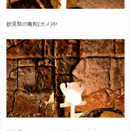
妙見祭の亀蛇(ガメ)や