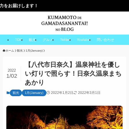
TOP
観光
グルメ
Twitter
Youtube
問い合わせ
ホーム
観光
1月(January)
【八代市日奈久】温泉神社を優し
2022
い灯りで照らす！日奈久温泉まち
1/02
あかり
2022年1月2日
2022年3月1日
観光
1月(January)