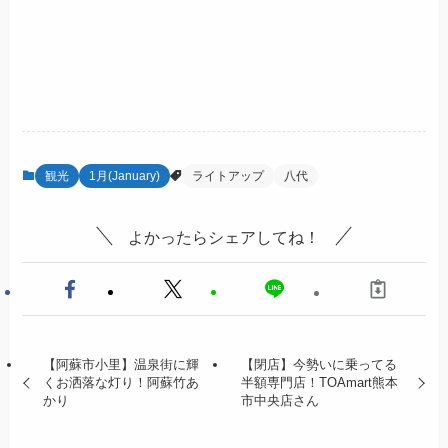
観光
1月(January)
ライトアップ
八代
よかったらシェアしてね！
【阿蘇市小里】温泉街に輝
【閉店】今勢いに乗ってる
くお洒落な灯り！阿蘇竹あ
半額専門店！TOAmart熊本
かり
市中央店さん