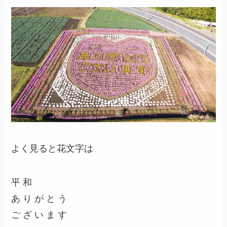
よく見ると花文字は
平 和
あ り が と う
ご ざ い ま す