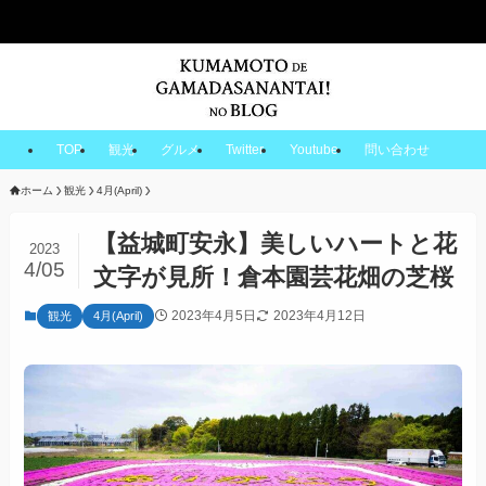
TOP
観光
グルメ
Twitter
Youtube
問い合わせ
ホーム
観光
4月(April)
【益城町安永】美しいハートと花
2023
4/05
文字が見所！倉本園芸花畑の芝桜
2023年4月5日
2023年4月12日
観光
4月(April)