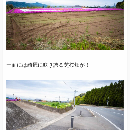
一面には綺麗に咲き誇る芝桜畑が！