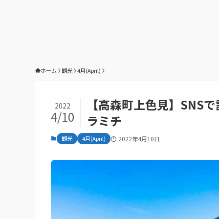
ホーム
観光
4月(April)
【高森町上色見】SNS
2022
4/10
ラミチ
観光
4月(April)
2022年4月10日