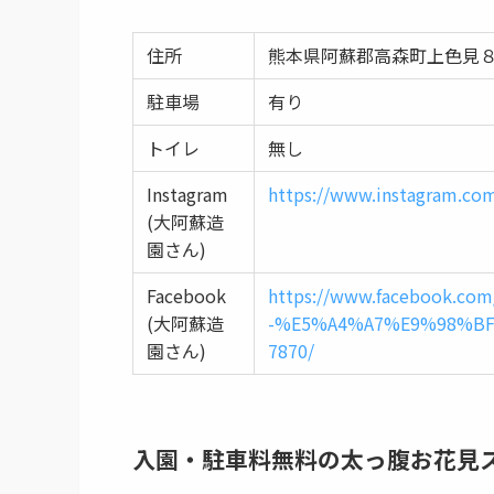
住所
熊本県阿蘇郡高森町上色見８
駐車場
有り
トイレ
無し
Instagram
https://www.instagram.co
(大阿蘇造
園さん)
Facebook
https://www.facebook
(大阿蘇造
-%E5%A4%A7%E9%98%BF
園さん)
7870/
入園・駐車料無料の太っ腹お花見