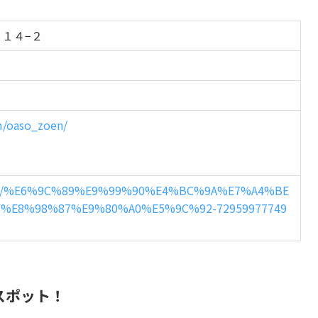
１４−２
m/oaso_zoen/
.com/%E6%9C%89%E9%99%90%E4%BC%9A%E7%A4%BE
%E8%98%87%E9%80%A0%E5%9C%92-72959977749
スポット！