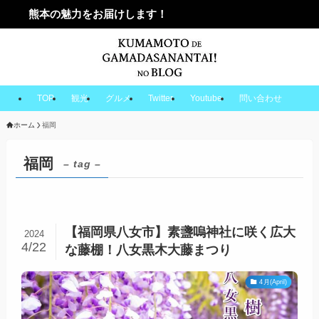
熊本の魅力をお届けします！
TOP
観光
グルメ
Twitter
Youtube
問い合わせ
ホーム
福岡
福岡
– tag –
【福岡県八女市】素盞嗚神社に咲く広大
2024
4/22
な藤棚！八女黒木大藤まつり
4月(April)