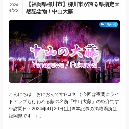
【福岡県柳川市】柳川市が誇る県指定天
2024
4/22
然記念物！中山大藤
4月(April)
こんにちは！おにおんです(-ロΦ｀) 今回は夜間にライ
トアップも行われる藤の名所「中山大藤」の紹介です
※訪問日：2024年4月20日(土)※本記事の掲載場所は
福岡県です ↓↓...