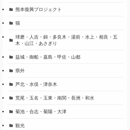
熊本復興プロジェクト
猫
球磨・人吉・錦・多良木・湯前・水上・相良・五
木・山江・あさぎり
益城・御船・嘉島・甲佐・山都
県外
芦北・水俣・津奈木
荒尾・玉名・玉東・南関・長洲・和水
菊池・合志・菊陽・大津
観光