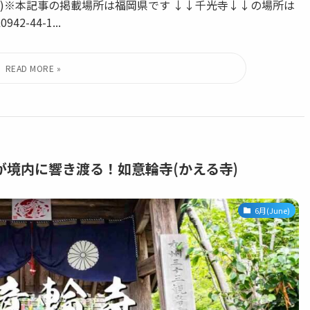
(日)※本記事の掲載場所は福岡県です ↓↓千光寺↓↓の場所は
-44-1...
境内に響き渡る！如意輪寺(かえる寺)
6月(June)