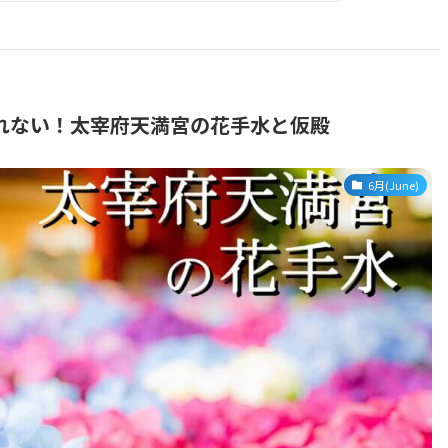
れない！太宰府天満宮の花手水と仮殿
6月(June)