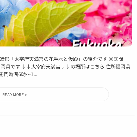
しい造形「太宰府天満宮の花手水と仮殿」の紹介です ※訪問
は福岡県です ↓↓太宰府天満宮↓↓の場所はこちら 住所福岡県
開門時間6時～1...