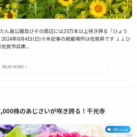
ょうたん島公園及びその周辺には25万本以上咲き誇る「ひょう
024年8月4日(日)※本記事の掲載場所は佐賀県です ↓↓ひ
賀市兵庫...
,000株のあじさいが咲き誇る！千光寺
6月(June)