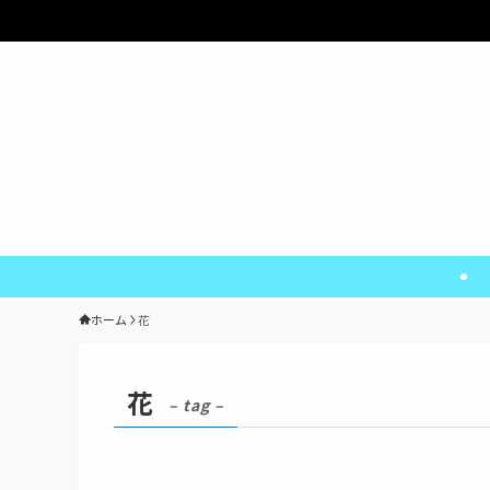
ホーム
花
花
– tag –