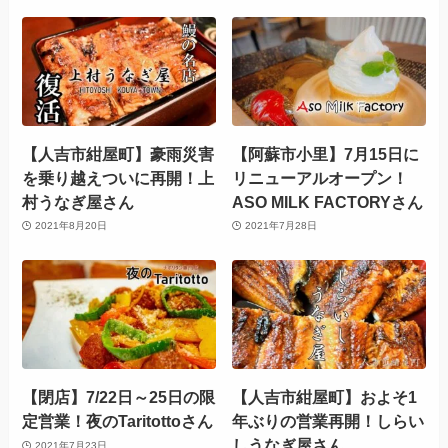
【人吉市紺屋町】豪雨災害
【阿蘇市小里】7月15日に
を乗り越えついに再開！上
リニューアルオープン！
村うなぎ屋さん
ASO MILK FACTORYさん
2021年8月20日
2021年7月28日
【閉店】7/22日～25日の限
【人吉市紺屋町】およそ1
定営業！⁡夜のTaritottoさん
年ぶりの営業再開！しらい
しうなぎ屋さん
2021年7月23日