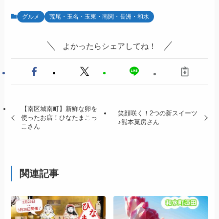
グルメ
荒尾・玉名・玉東・南関・長洲・和水
よかったらシェアしてね！
【南区城南町】新鮮な卵を
笑顔咲く！2つの新スイーツ
使ったお店！ひなたまこっ
♪熊本菓房さん
こさん
関連記事