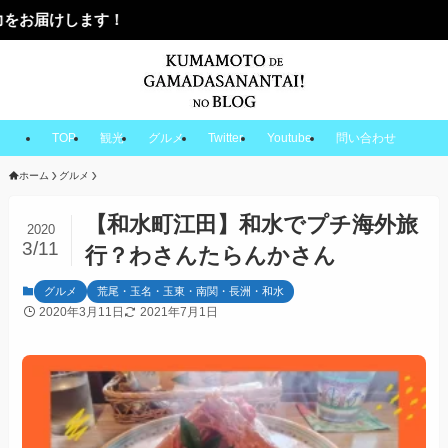
TOP
観光
グルメ
Twitter
Youtube
問い合わせ
ホーム
グルメ
【和水町江田】和水でプチ海外旅
2020
3/11
行？わさんたらんかさん
グルメ
荒尾・玉名・玉東・南関・長洲・和水
2020年3月11日
2021年7月1日