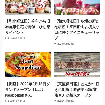
【和水町江田】今年から旧
【和水町江田】冬場の新た
布施家住宅で開催！ひな祭
な名所！江田船山古墳入り
りイベント！
口に咲くアイスチューリッ
プ
2024年2月18日
2024年2月18日
【閉店】2023年3月18日グ
【東区保田窪】とんかつ好
ランドオープン！Last
きに朗報！勝烈亭 保田窪
Neapolitanさん
店さんが新規オープン
2023年3月19日
2022年4月13日