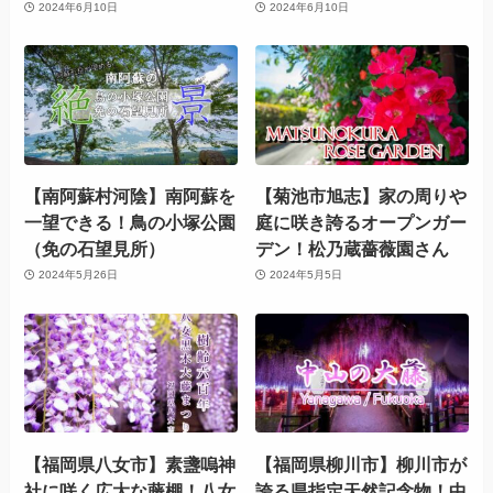
2024年6月10日
2024年6月10日
【南阿蘇村河陰】南阿蘇を
【菊池市旭志】家の周りや
一望できる！鳥の小塚公園
庭に咲き誇るオープンガー
（免の石望見所）
デン！松乃蔵薔薇園さん
2024年5月26日
2024年5月5日
【福岡県八女市】素盞嗚神
【福岡県柳川市】柳川市が
社に咲く広大な藤棚！八女
誇る県指定天然記念物！中