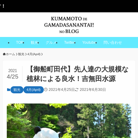
TOP
観光
グルメ
Twitter
Youtube
問い合わせ
ホーム
観光
4月(April)
【御船町田代】先人達の大規模な
2021
4/25
植林による良水！吉無田水源
2021年4月25日
2021年6月30日
観光
4月(April)