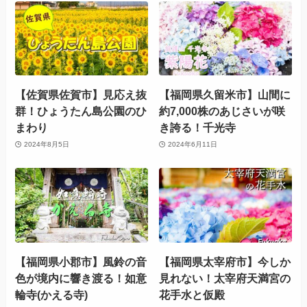
【佐賀県佐賀市】見応え抜
【福岡県久留米市】山間に
群！ひょうたん島公園のひ
約7,000株のあじさいが咲
まわり
き誇る！千光寺
2024年8月5日
2024年6月11日
【福岡県小郡市】風鈴の音
【福岡県太宰府市】今しか
色が境内に響き渡る！如意
見れない！太宰府天満宮の
輪寺(かえる寺)
花手水と仮殿