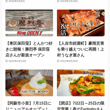
2024年5月5日
2023年3月19日
【東区保田窪】とんかつ好
【人吉市紺屋町】豪雨災害
きに朗報！勝烈亭 保田窪
を乗り越えついに再開！上
店さんが新規オープン
村うなぎ屋さん
2022年4月13日
2021年8月20日
【阿蘇市小里】7月15日に
【閉店】7/22日～25日の限
リニューアルオープン！
定営業！⁡夜のTaritottoさん