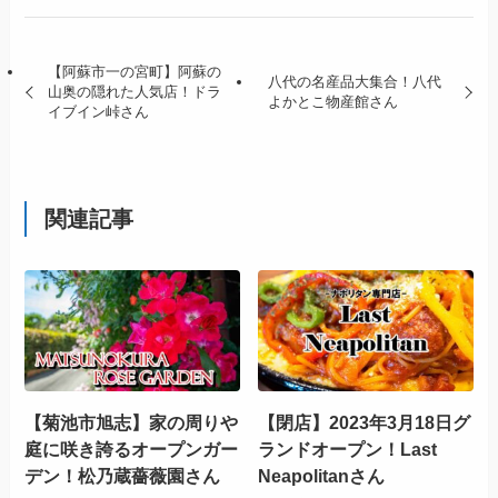
【阿蘇市一の宮町】阿蘇の
八代の名産品大集合！八代
山奥の隠れた人気店！ドラ
よかとこ物産館さん
イブイン峠さん
関連記事
【菊池市旭志】家の周りや
【閉店】2023年3月18日グ
庭に咲き誇るオープンガー
ランドオープン！Last
デン！松乃蔵薔薇園さん
Neapolitanさん