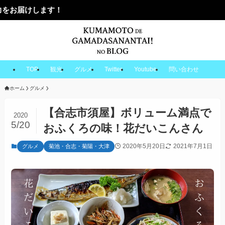
TOP
観光
グルメ
Twitter
Youtube
問い合わせ
ホーム
グルメ
【合志市須屋】ボリューム満点で
2020
5/20
おふくろの味！花だいこんさん
2020年5月20日
2021年7月1日
グルメ
菊池・合志・菊陽・大津