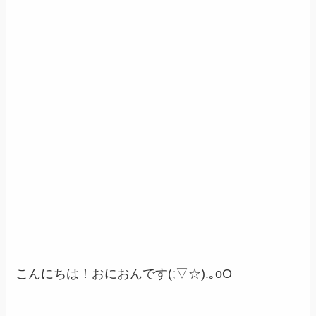
こんにちは！おにおんです(;▽☆).｡oO