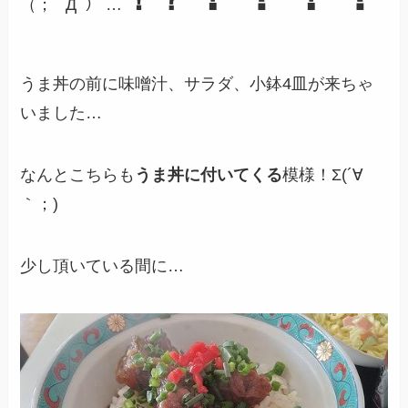
（；ﾟ Дﾟ） …
うま丼の前に味噌汁、サラダ、小鉢4皿が来ちゃ
いました…
なんとこちらも
うま丼に付いてくる
模様！Σ(´∀
｀；)
少し頂いている間に…