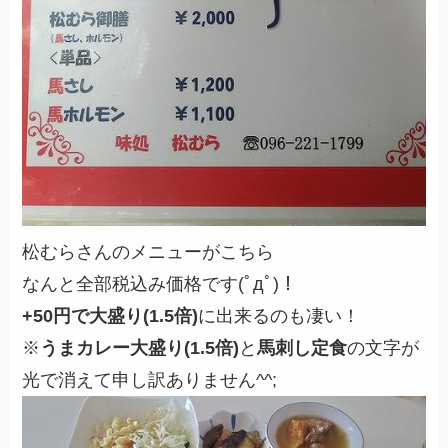
松むらさんのメニューがこちら
なんと全部税込み価格です(ﾟдﾟ)！
+50円で大盛り
(1.5倍)
に出来るのも凄い！
※
うまカレー大盛り(1.5倍)
と
馬刺し定食
の文字が
光で消えて申し訳ありません^^;