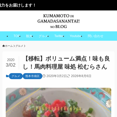
す！
TOP
観光
グルメ
Twitter
Youtube
問い合わせ
ホーム
グルメ
【移転】ボリューム満点！味も良
2020
3/02
し！馬肉料理屋 味処 松むらさん
2020年3月2日
2026年8月6日
グルメ
熊本市南区