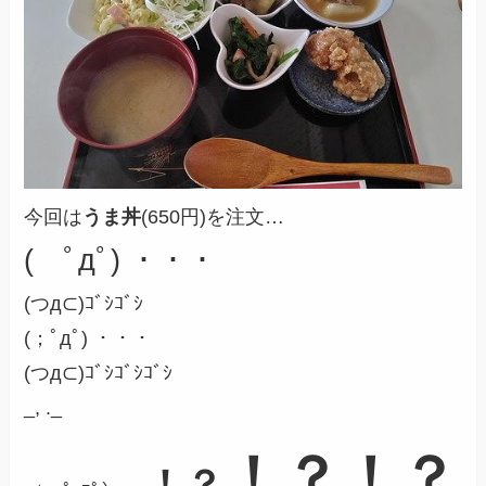
今回は
うま丼
(650円)を注文…
( ﾟдﾟ) ・・・
(つд⊂)ｺﾞｼｺﾞｼ
(；ﾟдﾟ) ・・・
(つд⊂)ｺﾞｼｺﾞｼｺﾞｼ
_, ._
！？
！？
！？