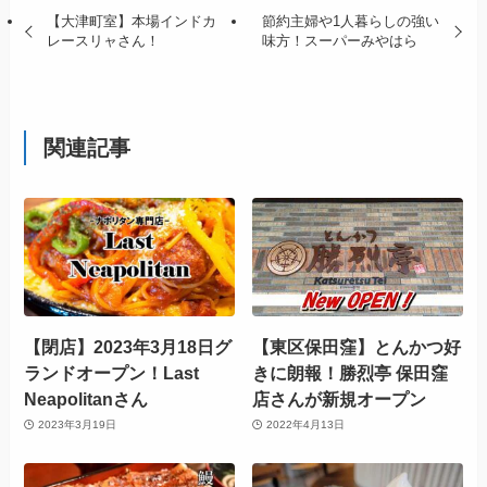
【大津町室】本場インドカ
節約主婦や1人暮らしの強い
レースリャさん！
味方！スーパーみやはら
関連記事
【閉店】2023年3月18日グ
【東区保田窪】とんかつ好
ランドオープン！Last
きに朗報！勝烈亭 保田窪
Neapolitanさん
店さんが新規オープン
2023年3月19日
2022年4月13日