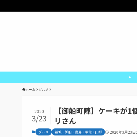
熊
ホーム
グルメ
【御船町陣】ケーキが1
2020
3/23
リさん
グルメ
益城・御船・嘉島・甲佐・山都
2020年3月23日