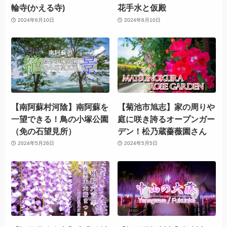
輪寺(かえる寺)
花手水と仮殿
2024年6月10日
2024年6月10日
【南阿蘇村河陰】南阿蘇を
【菊池市旭志】家の周りや
一望できる！鳥の小塚公園
庭に咲き誇るオープンガー
（免の石望見所）
デン！松乃蔵薔薇園さん
2024年5月26日
2024年5月5日