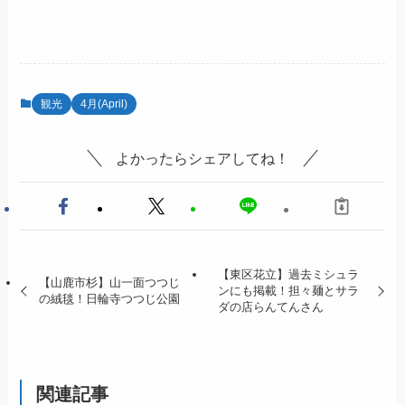
観光
4月(April)
よかったらシェアしてね！
【東区花立】過去ミシュラ
【山鹿市杉】山一面つつじ
ンにも掲載！担々麺とサラ
の絨毯！日輪寺つつじ公園
ダの店らんてんさん
関連記事