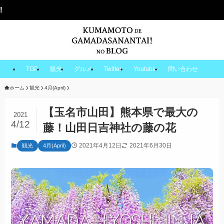
TOP
観光
グルメ
Twitter
Youtube
問い合わせ
ホーム
観光
4月(April)
【玉名市山田】熊本県で最大の
2021
4/12
藤！山田日吉神社の藤の花
2021年4月12日
2021年6月30日
観光
4月(April)