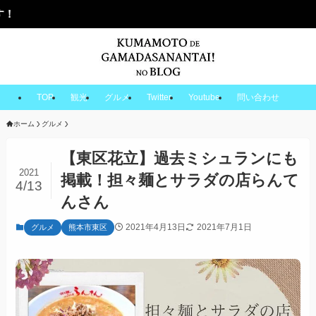
TOP
観光
グルメ
Twitter
Youtube
問い合わせ
ホーム
グルメ
【東区花立】過去ミシュランにも
2021
掲載！担々麺とサラダの店らんて
4/13
んさん
2021年4月13日
2021年7月1日
グルメ
熊本市東区