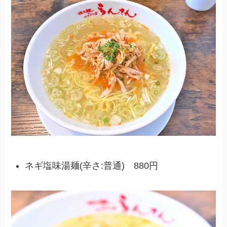
ネギ塩味湯麺(辛さ:普通) 880円