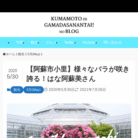
TOP
観光
グルメ
Twitter
Youtube
問い合わせ
ホーム
観光
5月(May)
【阿蘇市小里】様々なバラが咲き
2020
5/30
誇る！はな阿蘇美さん
2020年5月30日
2021年7月26日
観光
5月(May)