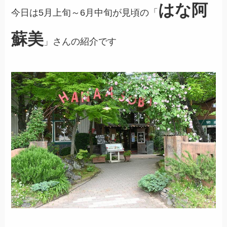
はな阿
今日は5月上旬～6月中旬が見頃の「
蘇美
」さんの紹介です