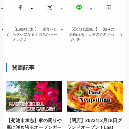
【山都町浜町】一度食べた
【苓北町坂瀬川】干潮時の
らクセになる！おちかラー
み触れる！天草の奇岩おっ
メンさん
ぱい岩
関連記事
【菊池市旭志】家の周りや
【閉店】2023年3月18日グ
庭に咲き誇るオープンガー
ランドオープン！Last