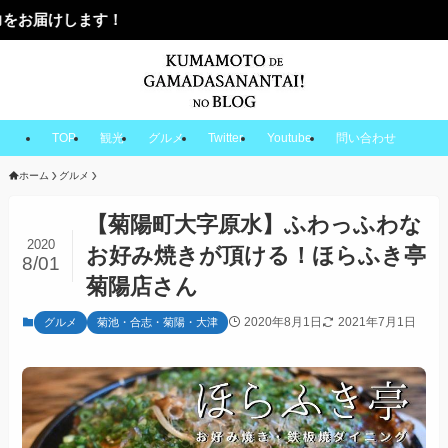
TOP
観光
グルメ
Twitter
Youtube
問い合わせ
ホーム
グルメ
【菊陽町大字原水】ふわっふわな
2020
お好み焼きが頂ける！ほらふき亭
8/01
菊陽店さん
2020年8月1日
2021年7月1日
グルメ
菊池・合志・菊陽・大津