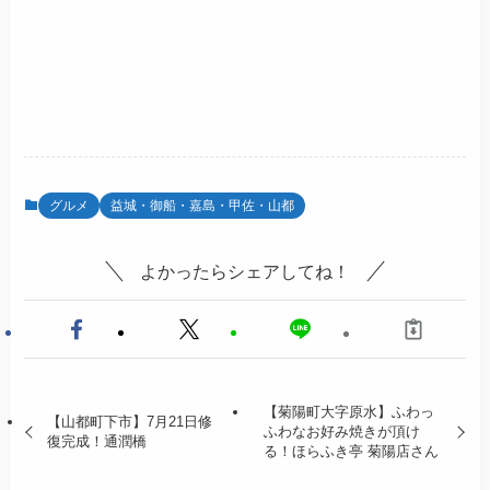
グルメ
益城・御船・嘉島・甲佐・山都
よかったらシェアしてね！
【菊陽町大字原水】ふわっ
【山都町下市】7月21日修
ふわなお好み焼きが頂け
復完成！通潤橋
る！ほらふき亭 菊陽店さん