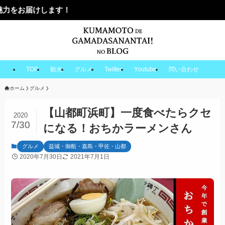
す！
TOP
観光
グルメ
Twitter
Youtube
問い合わせ
ホーム
グルメ
【山都町浜町】一度食べたらクセ
2020
7/30
になる！おちかラーメンさん
グルメ
益城・御船・嘉島・甲佐・山都
2020年7月30日
2021年7月1日