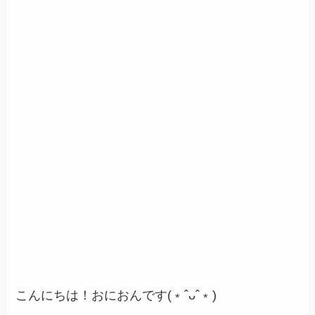
こんにちは！おにおんです(﹡ˆᴗˆ﹡)