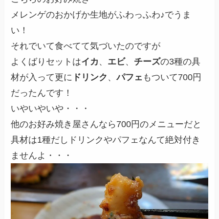
メレンゲのおかげか生地がふわっふわ♪でうま
い！
それでいて食べてて気づいたのですが
よくばりセットは
イカ
、
エビ
、
チーズ
の3種の具
材が入って更に
ドリンク
、
パフェ
もついて700円
だったんです！
いやいやいや・・・
他のお好み焼き屋さんなら700円のメニューだと
具材は1種だしドリンクやパフェなんて絶対付き
ませんよ・・・