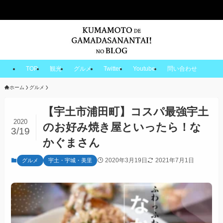
TOP
観光
グルメ
Twitter
Youtube
問い合わせ
ホーム
グルメ
【宇土市浦田町】コスパ最強宇土
2020
のお好み焼き屋といったら！な
3/19
かぐまさん
2020年3月19日
2021年7月1日
グルメ
宇土・宇城・美里