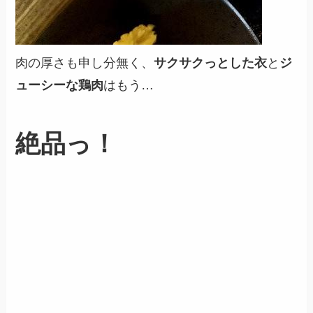
肉の厚さも申し分無く、
サクサクっとした衣
と
ジ
ューシーな鶏肉
はもう…
絶品っ！