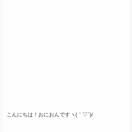
こんにちは！おにおんですヽ(｀▽´)/