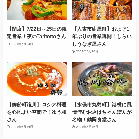
【閉店】7/22日～25日の限
【人吉市紺屋町】およそ1
定営業！⁡夜のTaritottoさん
年ぶりの営業再開！しらい
しうなぎ屋さん
2021年7月23日
2021年6月29日
【御船町滝川】ロシア料理
【水俣市丸島町】港横に風
を心地よい空間で！ゆう和
情佇むお店はちゃんぽんが
さん
名物！鶴岡食堂さん
2021年6月19日
2021年6月15日