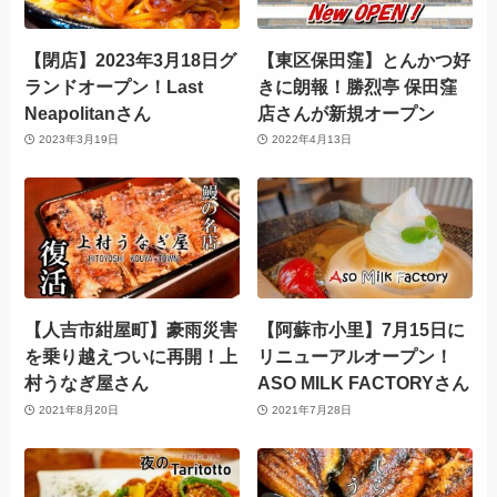
【閉店】2023年3月18日グ
【東区保田窪】とんかつ好
ランドオープン！Last
きに朗報！勝烈亭 保田窪
Neapolitanさん
店さんが新規オープン
2023年3月19日
2022年4月13日
【人吉市紺屋町】豪雨災害
【阿蘇市小里】7月15日に
を乗り越えついに再開！上
リニューアルオープン！
村うなぎ屋さん
ASO MILK FACTORYさん
2021年8月20日
2021年7月28日