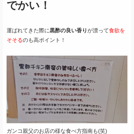
でかい！
運ばれてきた際に
黒酢の良い香り
が漂って
食欲を
そそる
のも高ポイント！
ガンコ親父のお店の様な食べ方指南も(笑)