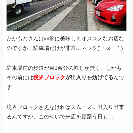
たかもとさんは非常に美味しくオススメなお店な
のですが、駐車場だけが非常にネック(´・ω・｀)
駐車場前の歩道が車1台分の幅しか無く、しかも
その前には
境界ブロック
が出入りを妨げてる
んで
す
境界ブロックさえなければスムーズに出入り出来
るんですが、このせいで来店を躊躇う日も…