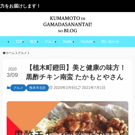
TOP
観光
グルメ
Twitter
Youtube
問い合わせ
ホーム
グルメ
【植木町鐙田】美と健康の味方！
2020
3/09
黒酢チキン南蛮 たかもとやさん
2020年3月9日
2021年7月1日
グルメ
熊本市北区