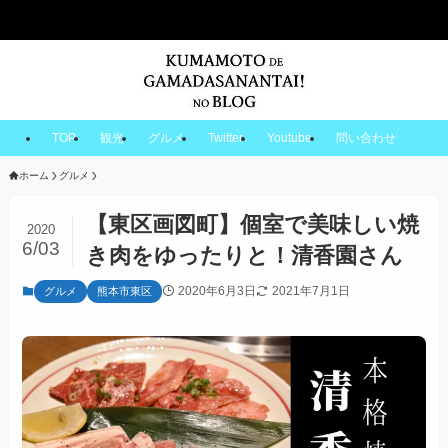
TOP
観光
グルメ
Twitter
Youtube
問い合わせ
ホーム
グルメ
【東区画図町】個室で美味しい焼
2020
6/03
き肉をゆったりと！清香園さん
2020年6月3日
2021年7月1日
グルメ
熊本市東区